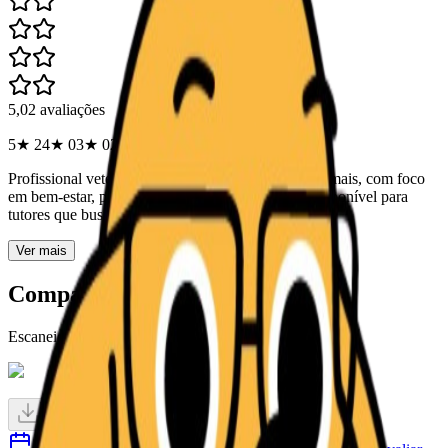
5,0
2
avaliações
5★
2
4★
0
3★
0
2★
0
1★
0
Profissional veterinário dedicado ao cuidado de animais, com foco
em bem-estar, prevenção e saúde. Perfil público disponível para
tutores que buscam atendimento confiável...
Ver mais
Compartilhar este perfil
Escaneie para abrir o cartao digital profissional.
Preparando QR...
Copiar link