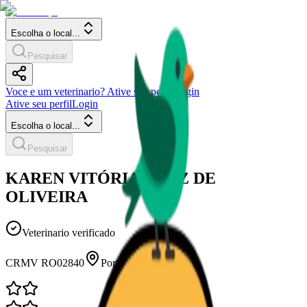
Escolha o local...
Pesquisar
Voce e um veterinario? Ative seu perfil
Login
Ative seu perfil
Login
Escolha o local...
Pesquisar
KAREN VITÓRIA CRUZ DE
OLIVEIRA
Veterinario verificado
CRMV
RO02840
Porto Velho