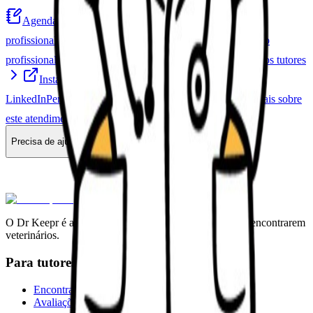
Agendar atendimento
Agende um atendimento com este
profissional
Falar no WhatsApp
Contato direto com o
profissional
Ver avaliações
Leia experiências de outros tutores
Instagram
Acompanhe nas redes sociais
LinkedIn
Perfil profissional
Site profissional
Saiba mais sobre
este atendimento
Precisa de ajuda?
Dr Keepr
O Dr Keepr é a maior plataforma do Brasil para tutores encontrarem
veterinários.
Para tutores
Encontrar veterinarios
Avaliações públicas