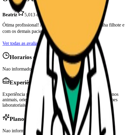
Beatriz
5,0
13 de mar. de 2026
Ótima profissional! Atenciosa e cuidadosa com a minha filhote e
com os demais pacientes também ❤️
Ver todas as avaliações
Horarios de Atendimento
Nao informado
Experiência
Experiência profissional em atendimento clínico de pequenos
animais, orientações de saúde preventiva, vacinação, exames
laboratoriais e acompanhamento veterinário.
Planos de saúde aceitos
Nao informado