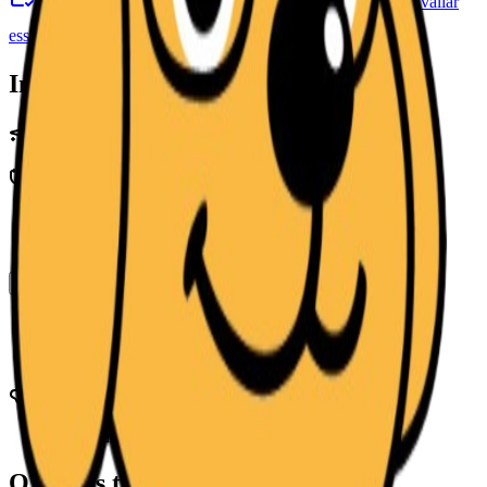
Agendar atendimento
WhatsApp (Indisponível)
Avaliar
esse perfil
Compartilhar perfil
Informações relevantes
Especialidades
Tipos de atendimento
Clínica
Pet Shop
Ver mais (1)
Local de atendimento
Porto Velho
Animais atendidos
Domésticos (Cães e Gatos)
O que os tutores dizem