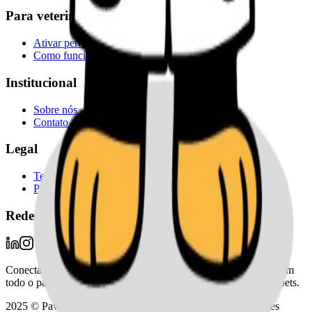
Para veterinários
Ativar perfil
Como funciona a validação do perfil
Institucional
Sobre nós
Contato
Legal
Termos de uso
Privacidade
Redes sociais / novidades
Conectamos milhares de tutores com profissionais veterinários em
todo o país, facilitando a busca pelo melhor cuidado para seus pets.
2025 © Pawkeepr Sistema Inteligente para Pets Inova Simples