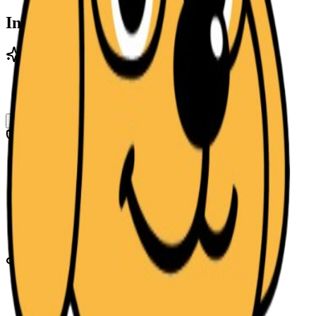
Informações relevantes
Especialidades
Clinica Geral
Clinica De Caninos
Ver mais (1)
Tipos de atendimento
Telemedicina
Domiciliar
Local de atendimento
São Paulo
Animais atendidos
Cachorro
Gato