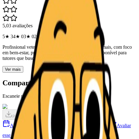
5,0
3
avaliações
5★
3
4★
0
3★
0
2★
0
1★
0
Profissional veterinário dedicado ao cuidado de animais, com foco
em bem-estar, prevenção e saúde. Perfil público disponível para
tutores que buscam atendimento confiável...
Ver mais
Compartilhar este perfil
Escaneie para abrir o cartao digital profissional.
Preparando QR...
Copiar link
Agendar atendimento
WhatsApp (Indisponível)
Avaliar
esse perfil
Compartilhar perfil