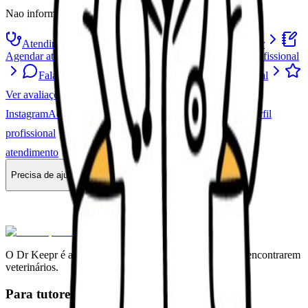
Nao informado
Atendimento domiciliar
Consultas no conforto do seu lar
Agendar atendimento
Agende um atendimento com este profissional
Falar no WhatsApp
Contato direto com o profissional
Ver avaliações
Leia experiências de outros tutores
Instagram
Acompanhe nas redes sociais
LinkedIn
Perfil
profissional
Site profissional
Saiba mais sobre este
atendimento
Precisa de ajuda?
Dr Keepr
O Dr Keepr é a maior plataforma do Brasil para tutores encontrarem
veterinários.
Para tutores