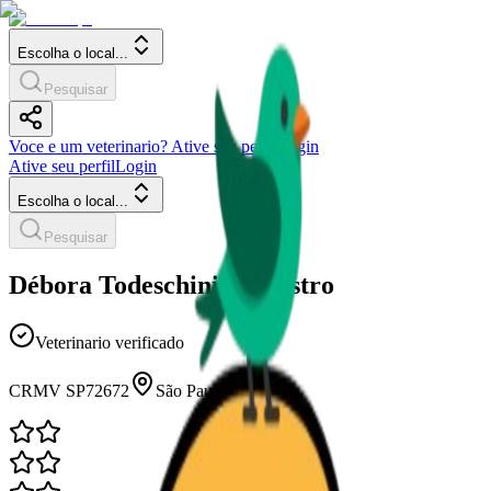
Escolha o local...
Pesquisar
Voce e um veterinario? Ative seu perfil
Login
Ative seu perfil
Login
Escolha o local...
Pesquisar
Débora Todeschini de Castro
Veterinario verificado
CRMV
SP72672
São Paulo