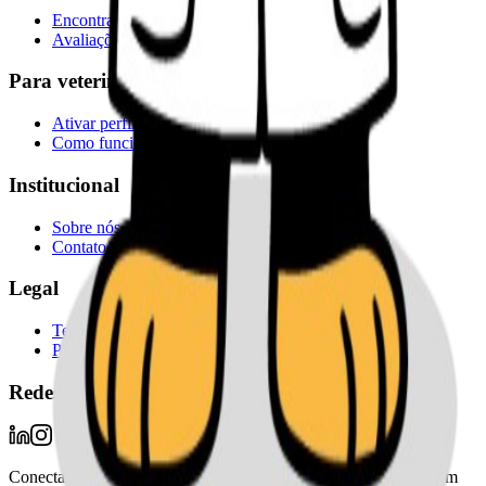
Encontrar veterinarios
Avaliações públicas
Para veterinários
Ativar perfil
Como funciona a validação do perfil
Institucional
Sobre nós
Contato
Legal
Termos de uso
Privacidade
Redes sociais / novidades
Conectamos milhares de tutores com profissionais veterinários em