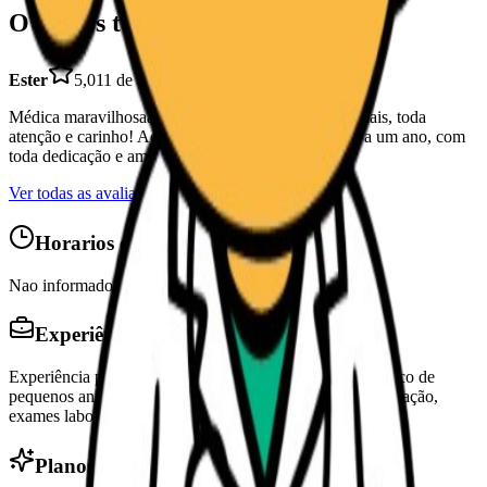
O que os tutores dizem
Ester
5,0
11 de abr. de 2026
Médica maravilhosaaaa!!! O Max que amou ainda mais, toda
atenção e carinho! Acompanhando a saúde do Max a um ano, com
toda dedicação e amor! Indicaria mil vezes.
Ver todas as avaliações
Horarios de Atendimento
Nao informado
Experiência
Experiência profissional em atendimento clínico e cirúrgico de
pequenos animais, orientações de saúde preventiva, vacinação,
exames laboratoriais e acompanhamento veterinário.
Planos de saúde aceitos